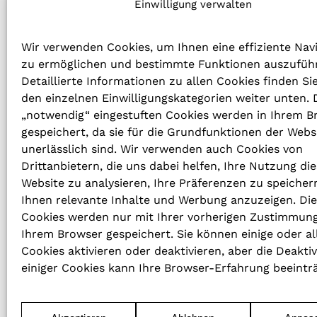
Einwilligung verwalten
und Exzellenz bekannt ist
Wir verwenden Cookies, um Ihnen eine effiziente Nav
zu ermöglichen und bestimmte Funktionen auszufüh
Detaillierte Informationen zu allen Cookies finden Si
den einzelnen Einwilligungskategorien weiter unten. D
„notwendig“ eingestuften Cookies werden in Ihrem B
TELEFONNUMMER
gespeichert, da sie für die Grundfunktionen der Webs
unerlässlich sind. Wir verwenden auch Cookies von
+49 (0)30 / 773 27 80 – 0
Drittanbietern, die uns dabei helfen, Ihre Nutzung die
Website zu analysieren, Ihre Präferenzen zu speicher
E-MAIL
Ihnen relevante Inhalte und Werbung anzuzeigen. Di
info@revo-h.com
Cookies werden nur mit Ihrer vorherigen Zustimmung
Ihrem Browser gespeichert. Sie können einige oder al
Cookies aktivieren oder deaktivieren, aber die Deakti
einiger Cookies kann Ihre Browser-Erfahrung beeintr