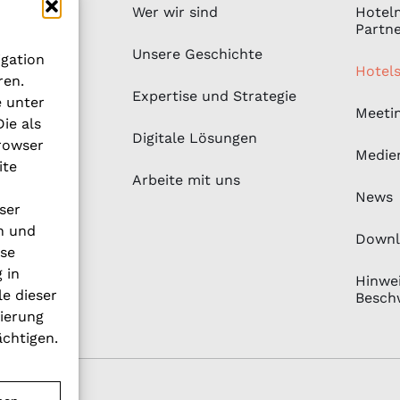
Wer wir sind
Hotel
Partn
Unsere Geschichte
igation
Hotel
ren.
Expertise und Strategie
e unter
Meeti
ie als
Digitale Lösungen
rowser
Medie
ite
Arbeite mit uns
News
ser
n und
Downl
ese
 in
Hinwei
le dieser
Besch
vierung
ächtigen.