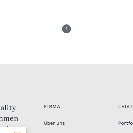
1
ality
FIRMA
LEIS
ehmen
Über uns
Portfo
ation