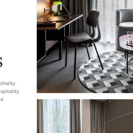
s
itality
pitality
nd