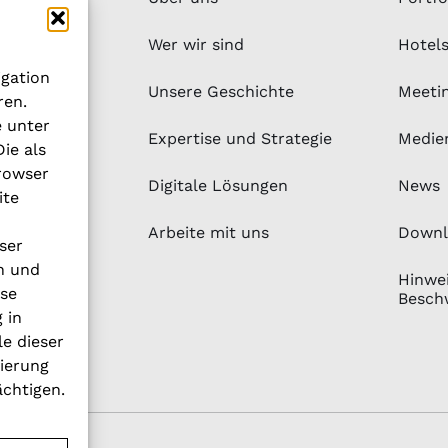
ation
Wer wir sind
Hotel
igation
Unsere Geschichte
Meeti
ren.
e unter
Expertise und Strategie
Medie
ie als
rowser
Digitale Lösungen
News
ite
Arbeite mit uns
Downl
ser
n und
Hinwei
ese
Besch
 in
le dieser
vierung
ächtigen.