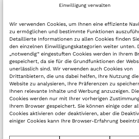
im Gastgewerbe, das für Innov
Einwilligung verwalten
und Exzellenz bekannt ist
Wir verwenden Cookies, um Ihnen eine effiziente Nav
zu ermöglichen und bestimmte Funktionen auszufüh
Detaillierte Informationen zu allen Cookies finden Si
den einzelnen Einwilligungskategorien weiter unten. D
„notwendig“ eingestuften Cookies werden in Ihrem B
gespeichert, da sie für die Grundfunktionen der Webs
TELEFONNUMMER
unerlässlich sind. Wir verwenden auch Cookies von
Drittanbietern, die uns dabei helfen, Ihre Nutzung die
+49 (0)30 / 773 27 80 – 0
Website zu analysieren, Ihre Präferenzen zu speicher
Ihnen relevante Inhalte und Werbung anzuzeigen. Di
E-MAIL
Cookies werden nur mit Ihrer vorherigen Zustimmung
info@revo-h.com
Ihrem Browser gespeichert. Sie können einige oder al
Cookies aktivieren oder deaktivieren, aber die Deakti
einiger Cookies kann Ihre Browser-Erfahrung beeintr