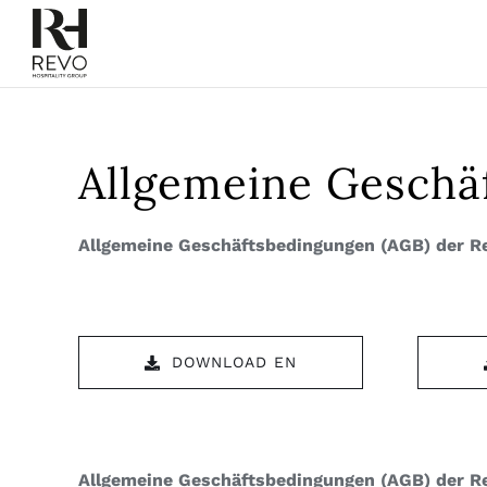
Skip
to
content
Über uns
Allgemeine Geschä
Portfolio
Allgemeine Geschäftsbedingungen (AGB) der Re
Meetings und Events
Medien
DOWNLOAD EN
Allgemeine Geschäftsbedingungen (AGB) der Re