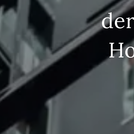
der
Ho