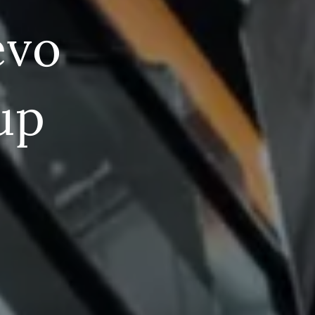
evo
up