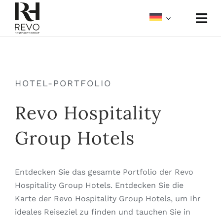
Skip
to
Togg
content
Navi
Über uns
HOTEL-PORTFOLIO
Portfolio
Revo Hospitality
Meetings und Events
Group Hotels
Medien
Entdecken Sie das gesamte Portfolio der Revo
Hospitality Group Hotels. Entdecken Sie die
Karte der Revo Hospitality Group Hotels, um Ihr
ideales Reiseziel zu finden und tauchen Sie in