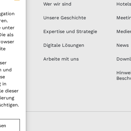
Wer wir sind
Hotel
igation
Unsere Geschichte
Meeti
ren.
e unter
Expertise und Strategie
Medie
ie als
rowser
Digitale Lösungen
News
ite
Arbeite mit uns
Downl
ser
n und
Hinwei
ese
Besch
 in
le dieser
vierung
ächtigen.
sen