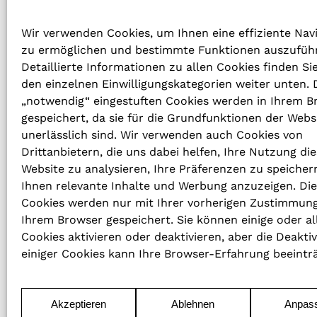
und Exzellenz bekannt ist
Wir verwenden Cookies, um Ihnen eine effiziente Nav
zu ermöglichen und bestimmte Funktionen auszufüh
Detaillierte Informationen zu allen Cookies finden Si
den einzelnen Einwilligungskategorien weiter unten. D
„notwendig“ eingestuften Cookies werden in Ihrem B
gespeichert, da sie für die Grundfunktionen der Webs
TELEFONNUMMER
unerlässlich sind. Wir verwenden auch Cookies von
Drittanbietern, die uns dabei helfen, Ihre Nutzung die
+49 (0)30 / 773 27 80 – 0
Website zu analysieren, Ihre Präferenzen zu speicher
Ihnen relevante Inhalte und Werbung anzuzeigen. Di
E-MAIL
Cookies werden nur mit Ihrer vorherigen Zustimmung
info@revo-h.com
Ihrem Browser gespeichert. Sie können einige oder al
Cookies aktivieren oder deaktivieren, aber die Deakti
einiger Cookies kann Ihre Browser-Erfahrung beeintr
Akzeptieren
Ablehnen
Anpas