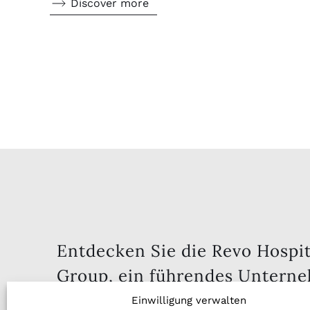
Discover more
Entdecken Sie die Revo Hospit
Group, ein führendes Untern
im Gastgewerbe, das für Innov
Einwilligung verwalten