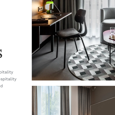
s
itality
pitality
nd