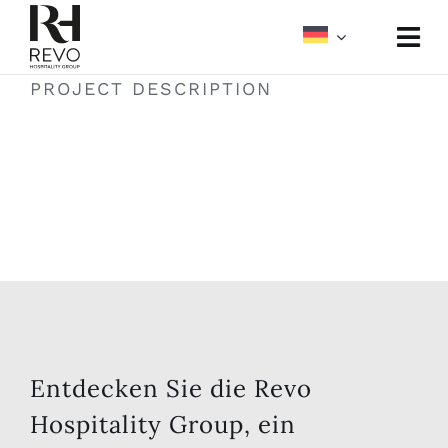
Skip
to
Togg
content
Navi
PROJECT DESCRIPTION
Über uns
Portfolio
Meetings und Events
Medien
Entdecken Sie die Revo
Hospitality Group, ein