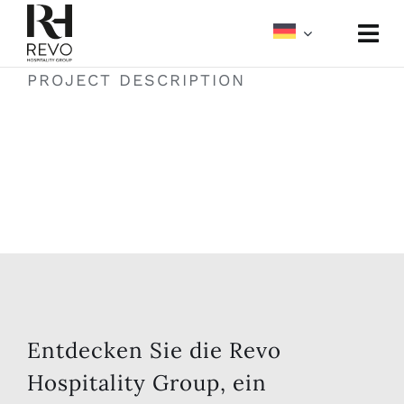
Skip
to
Togg
content
Navi
PROJECT DESCRIPTION
Über uns
Portfolio
Meetings und Events
Medien
Entdecken Sie die Revo
Hospitality Group, ein